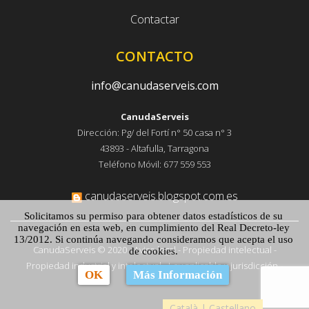
Contactar
CONTACTO
info@canudaserveis.com
CanudaServeis
Dirección: Pg/ del Fortí n° 50 casa n° 3
43893 - Altafulla, Tarragona
Teléfono Móvil: 677 559 553
canudaserveis.blogspot.com.es
Solicitamos su permiso para obtener datos estadísticos de su
navegación en esta web, en cumplimiento del Real Decreto-ley
13/2012. Si continúa navegando consideramos que acepta el uso
CanudaServeis © 2020 -
Aviso legal
-
Propiedad intelectual
-
de cookies.
Propiedad industrial y intelectual
-
Ley aplicable y jurisdicción
-
OK
Más Información
Cookies
Català
|
Castellano